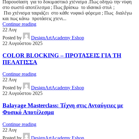
Παρουσίαση για το δοκιμαστικό χτένισμα .Πως οδηγώ την νύφη
στο σωστό αποτέλεσμα ; Πως βρίσκω το ιδανικό στυλ ;
Πιο χτένισμα ταιριάζει στο κάθε νυφικό φόρεμα ; Πως διαλέγω
και πως κάνω προτάσεις χτενι...
Continue reading
22
Αυγ
Posted by
DesignArtAcademy Eshop
22 Αυγούστου 2025
COLOR BLOCKING – ΠΡΟΤΑΣΕΙΣ ΓΙΑ ΤΗ
ΠΕΛΑΤΙΣΣΑ
Continue reading
22
Αυγ
Posted by
DesignArtAcademy Eshop
22 Αυγούστου 2025
Balayage Masterclass: Τέχνη στις Ανταύγειες με
Φυσικό Αποτέλεσμα
Continue reading
22
Αυγ
Posted by
DesignArtAcademy Eshop